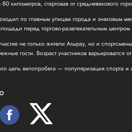
 80 километров, стартовав от средневекового го
оходил по главным улицам города и знаковым мес
ощади перед торгово-развлекательным центром Inf
частие не только жители Атырау, но и спортсмены
бежные гости. Возраст участников варьировался от
что цель велопробега — популяризация спорта и 
Ю