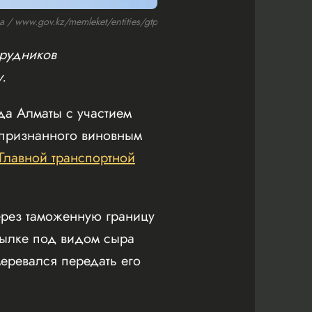
 / www.gov.kz/memleket/entities/gtp
трудников
.
а Алматы с участием
 признанного виновным
Главной транспортной
ерез таможенную границу
сылке под видом сыра
еревался передать его