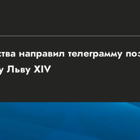
ства направил телеграмму п
у Льву XIV