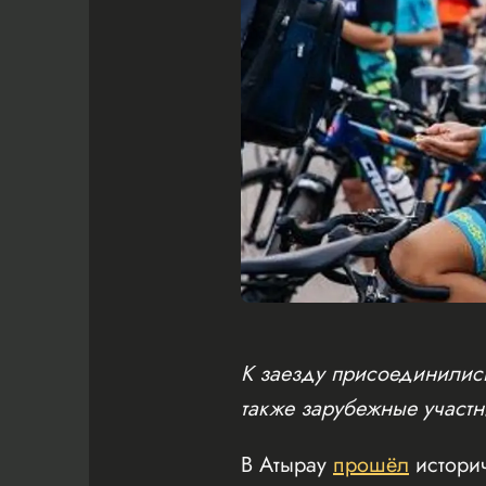
К заезду присоединились
также зарубежные участн
В Атырау
прошёл
истори