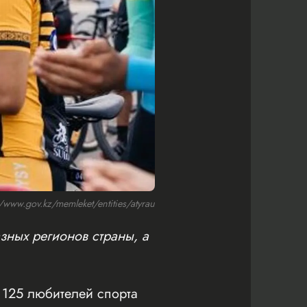
ww.gov.kz/memleket/entities/atyrau
зных регионов страны, а
125 любителей спорта