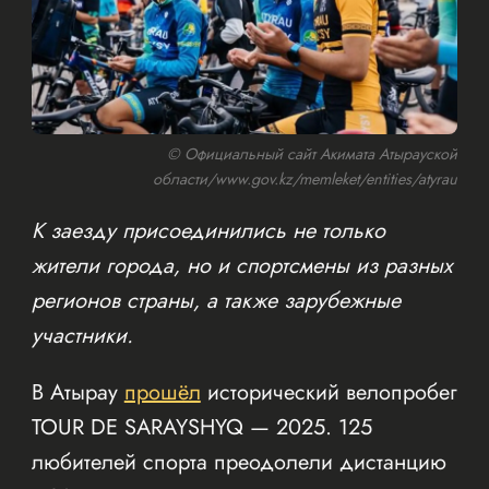
© Официальный сайт Акимата Атырауской
области/www.gov.kz/memleket/entities/atyrau
К заезду присоединились не только
жители города, но и спортсмены из разных
регионов страны, а также зарубежные
участники.
В Атырау
прошёл
исторический велопробег
TOUR DE SARAYSHYQ — 2025. 125
любителей спорта преодолели дистанцию