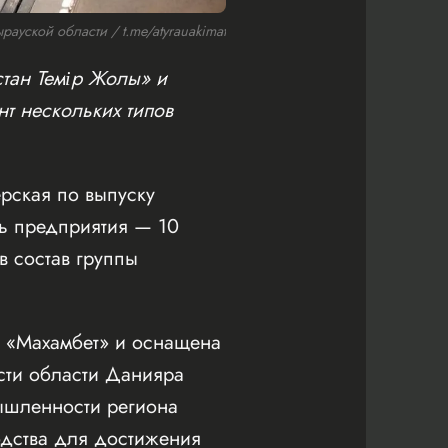
ауской области / t.me/atyrauakimat
стан Темір Жолы» и
т нескольких типов
ерская по выпуску
ть предприятия — 10
в состав группы
а «Махамбет» и оснащена
сти области Данияра
ышленности региона
одства для достижения