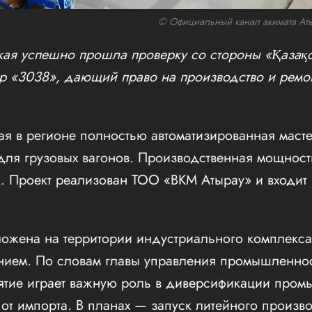
© Официальный канал акимата Атыр
кая успешно прошла проверку со стороны «Қазақ
р «3038», дающий право на производство и ремон
ая в регионе полностью автоматизированная маст
для грузовых вагонов. Производственная мощнос
д. Проект реализован ТОО «ВКМ Атырау» и входит 
ложена на территории индустриального комплекс
ием. По словам главы управления промышленно
тие играет важную роль в диверсификации пром
от импорта. В планах — запуск литейного произв