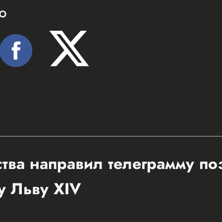
Ю
ства направил телеграмму п
у Льву XIV