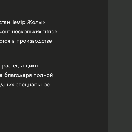
стан Темір Жолы»
онт нескольких типов
ются в производстве
растёт, а цикл
са благодаря полной
шедших специальное