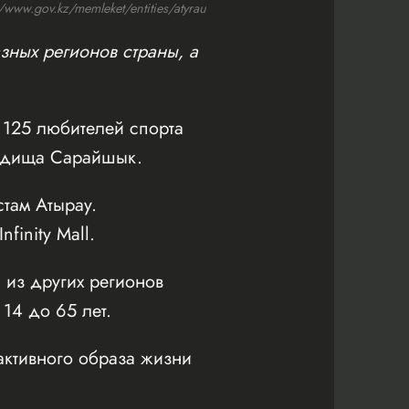
ww.gov.kz/memleket/entities/atyrau
зных регионов страны, а
125 любителей спорта
родища Сарайшык.
там Атырау.
inity Mall.
 из других регионов
 14 до 65 лет.
активного образа жизни