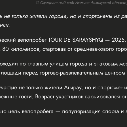
© Официальный сайт Акимата Атырауской области/w
 не только жители города, но и спортсмены из ра
ики.
ческий велопробег TOUR DE SARAYSHYQ — 2025. 
 80 километров, стартовав от средневекового го
оходил по главным улицам города и знаковым мес
ощади перед торгово-развлекательным центром Inf
частие не только жители Атырау, но и спортсмены
бежные гости. Возраст участников варьировался от
что цель велопробега — популяризация спорта и 