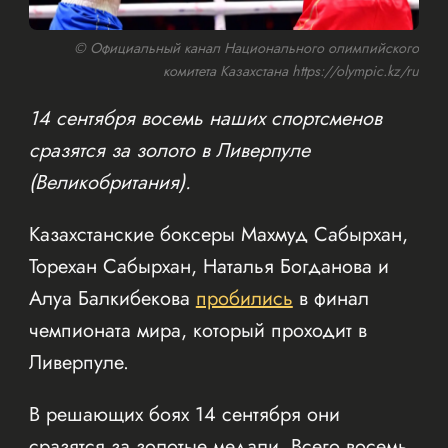
© Официальный канал Национального олимпийского
комитета Казахстана https://olympic.kz/ru
14 сентября восемь наших спортсменов
сразятся за золото в Ливерпуле
(Великобритания).
Казахстанские боксеры Махмуд Сабырхан,
Торехан Сабырхан, Наталья Богданова и
Алуа Балкибекова
пробились
в финал
чемпионата мира, который проходит в
Ливерпуле.
В решающих боях 14 сентября они
сразятся за золотые медали. Всего восемь