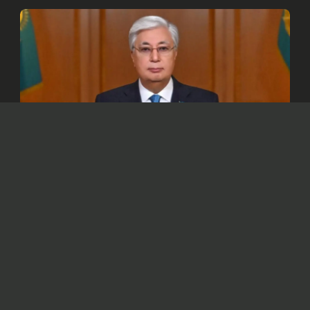
© Официальный сайт Президента Республики Казахстан
/www.akorda.kz/ru
Глава государства в своем поздравлении
отметил, что для казахстанского народа
семья – это сакральное понятие.
Президент Касым-Жомарт Токаев
обратился