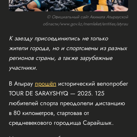
© Официальный сайт Акимата Атырауской
области/www.gov.kz/memleket/entities/atyrau
К заезду присоединились не только
жители города, но и спортсмены из разных
регионов страны, а также зарубежные
участники.
В Атырау
прошёл
исторический велопробег
TOUR DE SARAYSHYQ — 2025. 125
любителей спорта преодолели дистанцию
в 80 километров, стартовав от
средневекового городища Сарайшык.