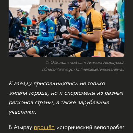
© Официальный сайт Акимата Атырауской
области/www.gov.kz/memleket/entities/atyrau
К заезду присоединились не только
жители города, но и спортсмены из разных
регионов страны, а также зарубежные
участники.
В Атырау
прошёл
исторический велопробег