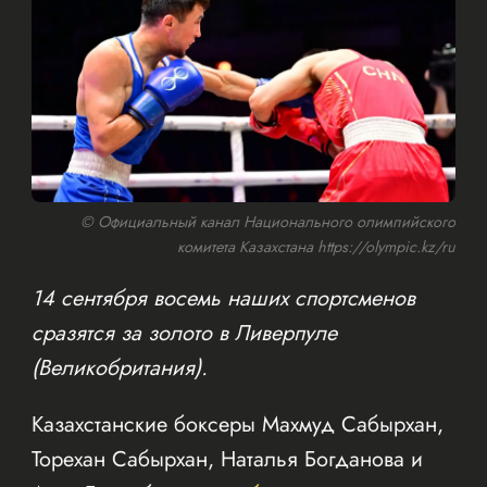
© Официальный канал Национального олимпийского
комитета Казахстана https://olympic.kz/ru
14 сентября восемь наших спортсменов
сразятся за золото в Ливерпуле
(Великобритания).
Казахстанские боксеры Махмуд Сабырхан,
Торехан Сабырхан, Наталья Богданова и