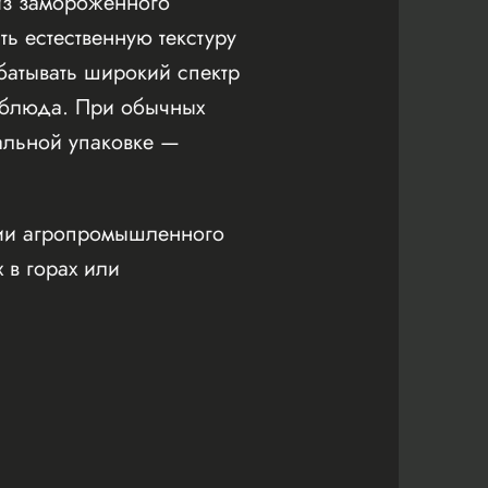
из замороженного
ь естественную текстуру
абатывать широкий спектр
е блюда. При обычных
иальной упаковке —
ции агропромышленного
 в горах или