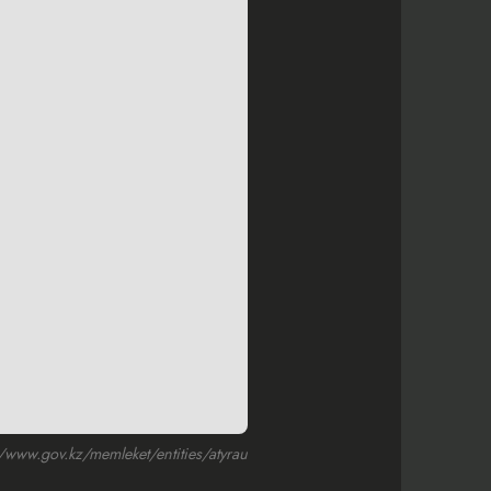
ww.gov.kz/memleket/entities/atyrau