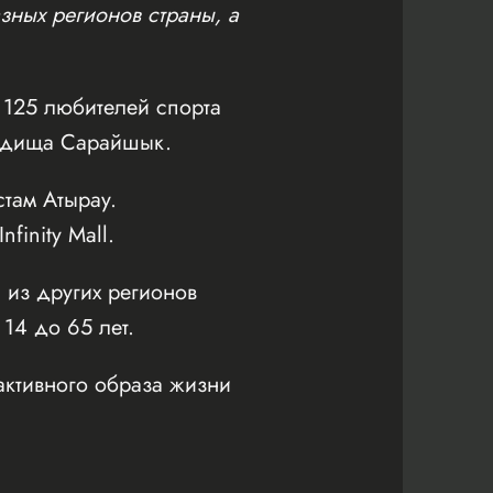
зных регионов страны, а
125 любителей спорта
родища Сарайшык.
там Атырау.
inity Mall.
 из других регионов
 14 до 65 лет.
активного образа жизни