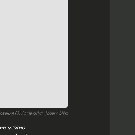
ания РК / t.me/gylym_jogary_bilim
ние можно