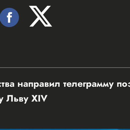
ства направил телеграмму п
у Льву XIV