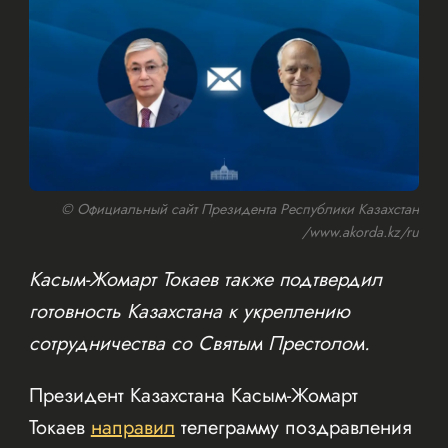
© Официальный сайт Президента Республики Казахстан
/www.akorda.kz/ru
Касым-Жомарт Токаев также подтвердил
готовность Казахстана к укреплению
сотрудничества со Святым Престолом.
Президент Казахстана Касым-Жомарт
Токаев
направил
телеграмму поздравления