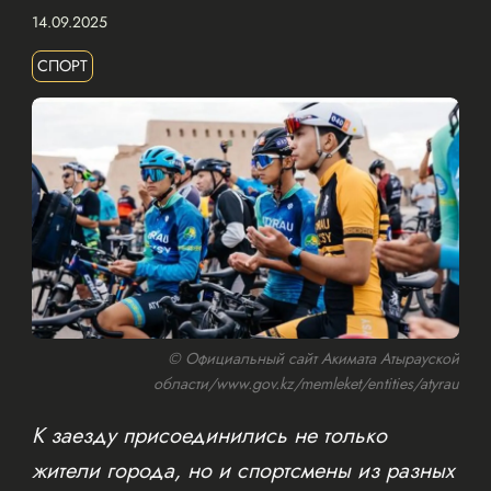
14.09.2025
СПОРТ
© Официальный сайт Акимата Атырауской
области/www.gov.kz/memleket/entities/atyrau
К заезду присоединились не только
жители города, но и спортсмены из разных