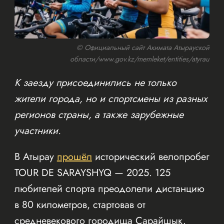
© Официальный сайт Акимата Атырауской
области/www.gov.kz/memleket/entities/atyrau
К заезду присоединились не только
жители города, но и спортсмены из разных
регионов страны, а также зарубежные
участники.
В Атырау
прошёл
исторический велопробег
TOUR DE SARAYSHYQ — 2025. 125
любителей спорта преодолели дистанцию
в 80 километров, стартовав от
средневекового городища Сарайшык.