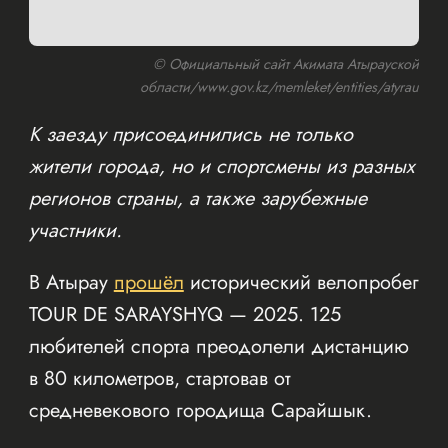
© Официальный сайт Акимата Атырауской
области/www.gov.kz/memleket/entities/atyrau
К заезду присоединились не только
жители города, но и спортсмены из разных
регионов страны, а также зарубежные
участники.
В Атырау
прошёл
исторический велопробег
TOUR DE SARAYSHYQ — 2025. 125
любителей спорта преодолели дистанцию
в 80 километров, стартовав от
средневекового городища Сарайшык.