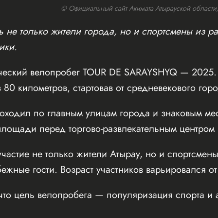
© Официальный сайт Акимата Атырауской области/w
 не только жители города, но и спортсмены из ра
ики.
ческий велопробег TOUR DE SARAYSHYQ — 2025. 
 80 километров, стартовав от средневекового го
оходил по главным улицам города и знаковым мес
ощади перед торгово-развлекательным центром Inf
частие не только жители Атырау, но и спортсмены
бежные гости. Возраст участников варьировался от
что цель велопробега — популяризация спорта и 