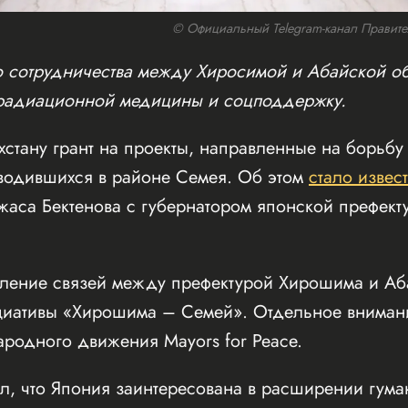
© Официальный Telegram-канал Правител
ю сотрудничества между Хиросимой и Абайской об
 радиационной медицины и соцподдержку.
хстану грант на проекты, направленные на борьбу
водившихся в районе Семея. Об этом
стало извес
жаса Бектенова с губернатором японской префек
ление связей между префектурой Хирошима и Аба
циативы «Хирошима – Семей». Отдельное вниман
родного движения Mayors for Peace.
л, что Япония заинтересована в расширении гума