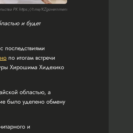
ьства РК https://t.me/KZgovernment
ластью и будет
 с последствиями
тно
по итогам встречи
туры Хирошима Хидехико
йской областью, а
ие было уделено обмену
нитарного и