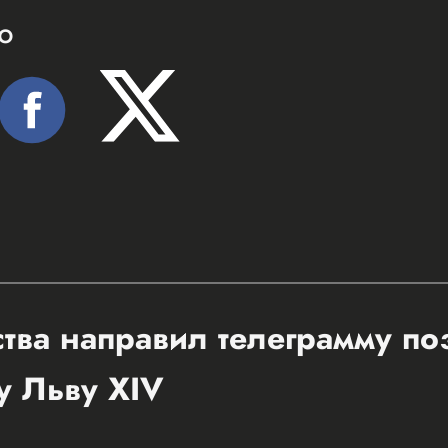
Ю
ства направил телеграмму п
у Льву XIV