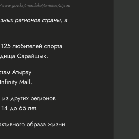
ww.gov.kz/memleket/entities/atyrau
зных регионов страны, а
125 любителей спорта
родища Сарайшык.
там Атырау.
inity Mall.
 из других регионов
 14 до 65 лет.
активного образа жизни