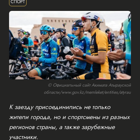
СПОРТ
© Официальный сайт Акимата Атырауской
области/www.gov.kz/memleket/entities/atyrau
К заезду присоединились не только
жители города, но и спортсмены из разных
регионов страны, а также зарубежные
участники.