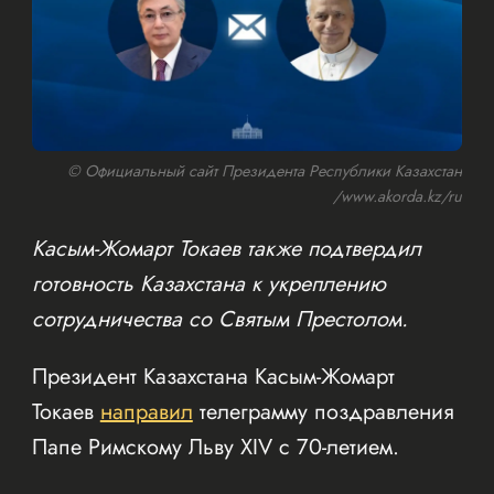
© Официальный сайт Президента Республики Казахстан
/www.akorda.kz/ru
Касым-Жомарт Токаев также подтвердил
готовность Казахстана к укреплению
сотрудничества со Святым Престолом.
Президент Казахстана Касым-Жомарт
Токаев
направил
телеграмму поздравления
Папе Римскому Льву XIV с 70-летием.