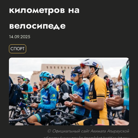
километров на
велосипеде
14.09.2025
СПОРТ
© Официальный сайт Акимата Атырауской
области/www.gov.kz/memleket/entities/atyrau