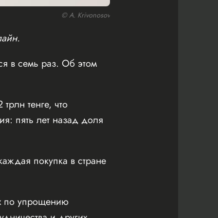
© A. Krivonosov
лайн.
я в семь раз. Об этом
трлн тенге, что
ия: пять лет назад доля
 каждая покупка в стране
ах по упрощению
удничества и других