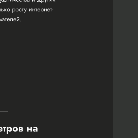
ко росту интернет-
мателей.
етров на