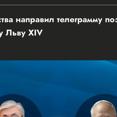
ства направил телеграмму п
у Льву XIV