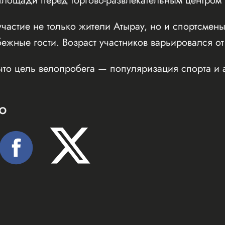
ощади перед торгово-развлекательным центром Inf
частие не только жители Атырау, но и спортсмены
бежные гости. Возраст участников варьировался от
что цель велопробега — популяризация спорта и 
Ю