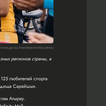
ww.gov.kz/memleket/entities/atyrau
зных регионов страны, а
125 любителей спорта
родища Сарайшык.
там Атырау.