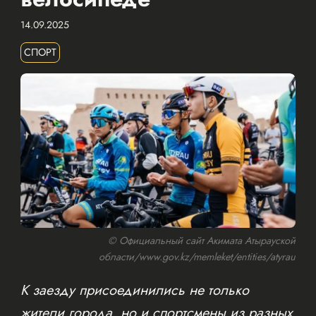
14.09.2025
СПОРТ
© Официальный сайт Акимата Атырауской
области/www.gov.kz/memleket/entities/atyrau
К заезду присоединились не только
жители города, но и спортсмены из разных