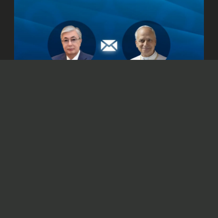
© Официальный сайт Президента Республики Казахстан
/www.akorda.kz/ru
Касым-Жомарт Токаев также подтвердил
готовность Казахстана к укреплению
сотрудничества со Святым Престолом.
Президент Казахстана Касым-Жомарт
Токаев
направил
телеграмму поздравления