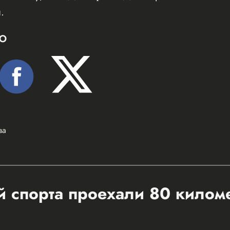
.
Ю
ва
 спорта проехали 80 килом