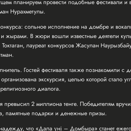
ущем планируем провести подобные фестивали и в
ман Нурахметулы.
конкурса: сольное исполнение на домбре и вокал
 и жырами. В жюри вошли известные деятели культ
Токтаган, лауреат конкурсов Жасулан Наурызбай
тман.
лнитель. Гостей фестиваля также познакомили с 
 организована экскурсия, целью которой стало уг
религиозного диалога.
я превысил 2 миллиона тенге. Победителям вруч
а, памятные подарки и денежные призы.
надежду, что «Дала үні – Домбыра» станет ежег