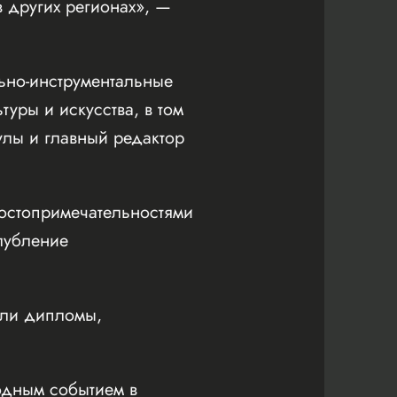
 других регионах», —
ьно-инструментальные
уры и искусства, в том
улы и главный редактор
достопримечательностями
лубление
или дипломы,
одным событием в