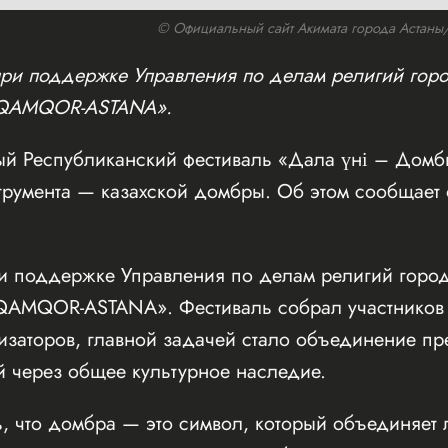
© Официальный сайт Акимата города Астаны/w
при поддержке Управления по делам религий горо
«QAMQOR-ASTANA».
й Республиканский фестиваль «Дала үні – Домб
румента — казахской домбры. Об этом сообщает
 поддержке Управления по делам религий город
AMQOR-ASTANA». Фестиваль собрал участников 
изаторов, главной задачей стало объединение пр
й через общее культурное наследие.
, что домбра — это символ, который объединяет 