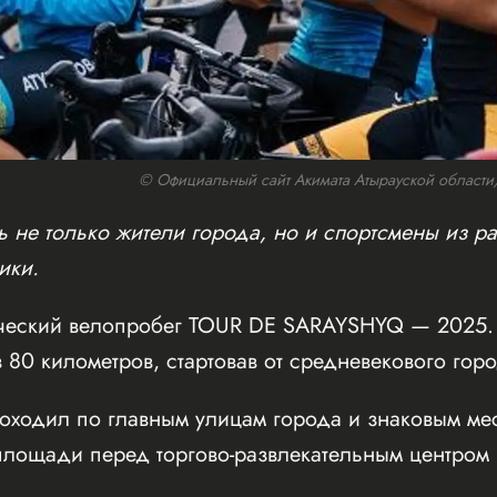
© Официальный сайт Акимата Атырауской области/w
 не только жители города, но и спортсмены из ра
ики.
ческий велопробег TOUR DE SARAYSHYQ — 2025. 
 80 километров, стартовав от средневекового го
оходил по главным улицам города и знаковым мес
ощади перед торгово-развлекательным центром Inf