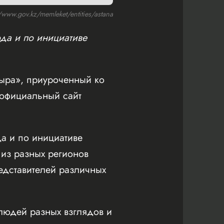
ww.gov.kz/memleket/entities/astana
да и по инициативе
ыра», приуроченный ко
 официальный сайт
а и по инициативе
из разных регионов
едставителей различных
людей разных взглядов и