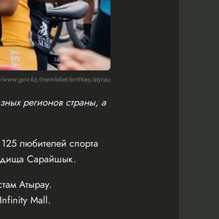
ww.gov.kz/memleket/entities/atyrau
зных регионов страны, а
125 любителей спорта
родища Сарайшык.
там Атырау.
inity Mall.