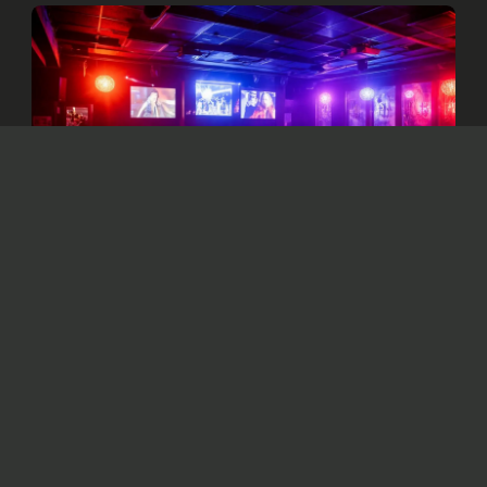
Изображение сгенерировано нейросетью Dall-e
Решено пресечь деятельность объектов,
систематически нарушающих
законодательство и представляющих угрозу
жизни и здоровью граждан.
В столице
приостановили
работу ряда