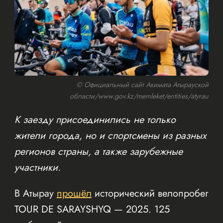
© Официальный сайт Акимата Атырауской
области/www.gov.kz/memleket/entities/atyrau
К заезду присоединились не только
жители города, но и спортсмены из разных
регионов страны, а также зарубежные
участники.
В Атырау
прошёл
исторический велопробег
TOUR DE SARAYSHYQ — 2025. 125