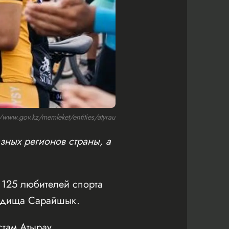
ww.gov.kz/memleket/entities/atyrau
зных регионов страны, а
125 любителей спорта
родища Сарайшык.
там Атырау.