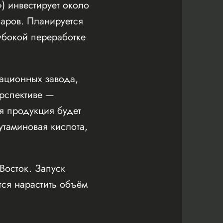
) инвестирует около
аров. Планируется
убокой переработке
тационных завода,
ерспективе —
я продукция будет
утаминовая кислота,
Восток. Запуск
тся нарастить объём