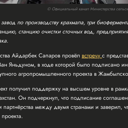
© Официальный канал Министерства сельског
 завод по производству крахмала, три биофермент
анцию, станцию очистки сточных вод, предприяти
ка.
йства Айдарбек Сапаров провёл
встречу
с предста
Ван Яньдуном, в ходе которой было подписано и
рупного агропромышленного проекта в Жамбылско
оект получил поддержку на высшем уровне в рамк
ахстан. Он подчеркнул, что подписание соглашен
 партнёрства между двумя странами и заверил, ч
 проекта.