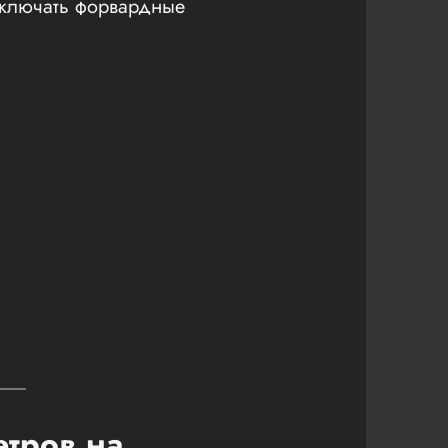
заключать форвардные
етров на