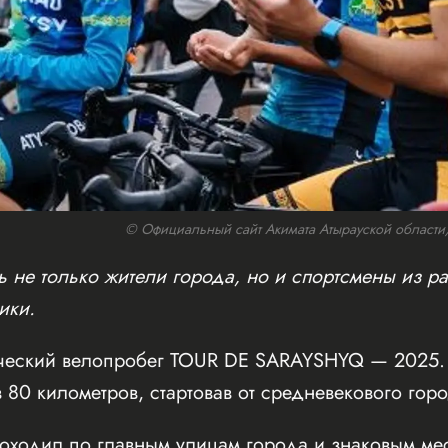
© Официальный сайт Акимата Атырауской области/w
 не только жители города, но и спортсмены из ра
ики.
ческий велопробег TOUR DE SARAYSHYQ — 2025. 
 80 километров, стартовав от средневекового го
оходил по главным улицам города и знаковым мес