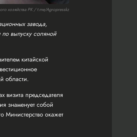
о хозяйства РК / t.me/Agropresskz
ационных завода,
я по выпуску соляной
вителем китайской
нвестиционное
й области.
ах визита председателя
ия знаменует собой
то Министерство окажет