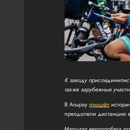
К заезду присоединились
также зарубежные участн
В Атырау
прошёл
истори
преодолели дистанцию в
Маршрут велопробега пр