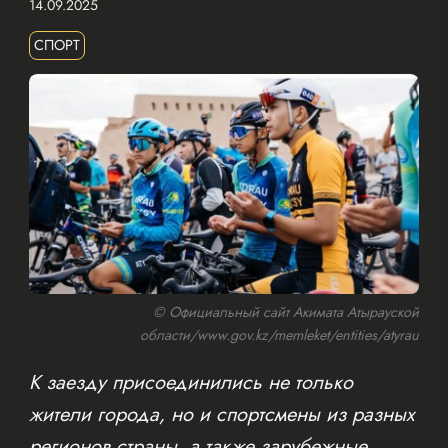
14.09.2025
СПОРТ
© Официальный сайт Акимата Атырауской
области/www.gov.kz/memleket/entities/atyrau
К заезду присоединились не только
жители города, но и спортсмены из разных
регионов страны, а также зарубежные