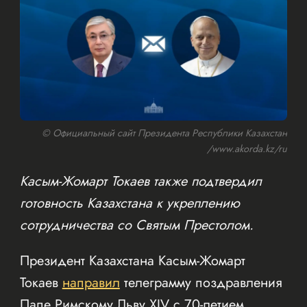
© Официальный сайт Президента Республики Казахстан
/www.akorda.kz/ru
Касым-Жомарт Токаев также подтвердил
готовность Казахстана к укреплению
сотрудничества со Святым Престолом.
Президент Казахстана Касым-Жомарт
Токаев
направил
телеграмму поздравления
Папе Римскому Льву XIV с 70-летием.