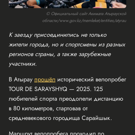
© Официальный сайт Акимата Атырауской
области/www.gov.kz/memleket/entities/atyrau
К заезду присоединились не только
жители города, но и спортсмены из разных
регионов страны, а также зарубежные
участники.
В Атырау
прошёл
исторический велопробег
TOUR DE SARAYSHYQ — 2025. 125
любителей спорта преодолели дистанцию
в 80 километров, стартовав от
средневекового городища Сарайшык.
Маршрут велопробега проходил по