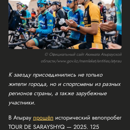
© Официальный сайт Акимата Атырауской
области/www.gov.kz/memleket/entities/atyrau
К заезду присоединились не только
жители города, но и спортсмены из разных
регионов страны, а также зарубежные
участники.
В Атырау
прошёл
исторический велопробег
TOUR DE SARAYSHYQ — 2025. 125