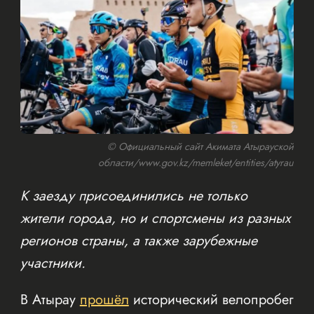
© Официальный сайт Акимата Атырауской
области/www.gov.kz/memleket/entities/atyrau
К заезду присоединились не только
жители города, но и спортсмены из разных
регионов страны, а также зарубежные
участники.
В Атырау
прошёл
исторический велопробег