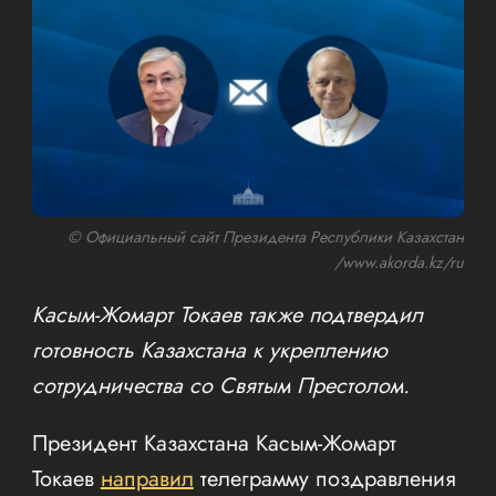
© Официальный сайт Президента Республики Казахстан
/www.akorda.kz/ru
Касым-Жомарт Токаев также подтвердил
готовность Казахстана к укреплению
сотрудничества со Святым Престолом.
Президент Казахстана Касым-Жомарт
Токаев
направил
телеграмму поздравления