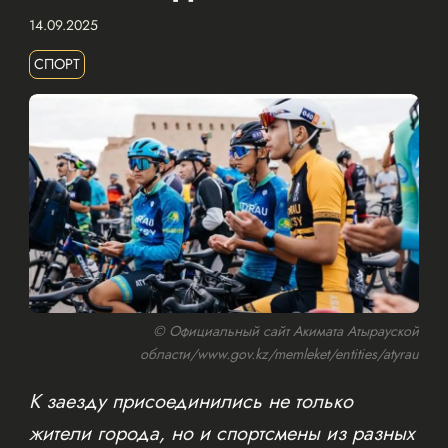
14.09.2025
СПОРТ
© Официальный сайт Акимата Атырауской
области/www.gov.kz/memleket/entities/atyrau
К заезду присоединились не только
жители города, но и спортсмены из разных