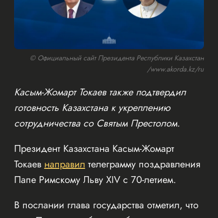
© Официальный сайт Президента Республики Казахстан
/www.akorda.kz/ru
Касым-Жомарт Токаев также подтвердил
готовность Казахстана к укреплению
сотрудничества со Святым Престолом.
Президент Казахстана Касым-Жомарт
Токаев
направил
телеграмму поздравления
Папе Римскому Льву XIV с 70-летием.
В послании глава государства отметил, что