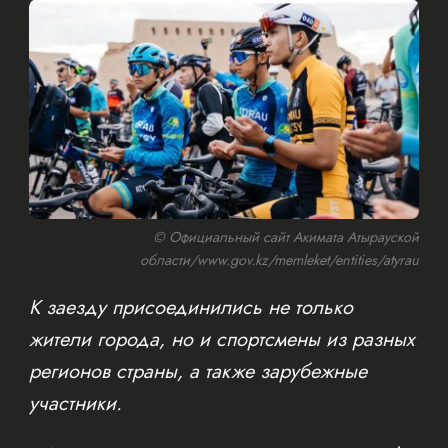
© Официальный сайт Акимата Атырауской
области/www.gov.kz/memleket/entities/atyrau
К заезду присоединились не только
жители города, но и спортсмены из разных
регионов страны, а также зарубежные
участники.