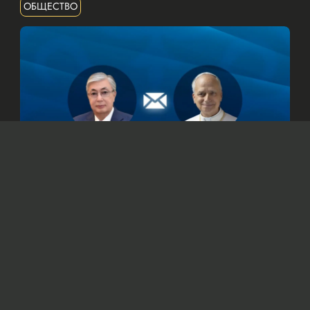
ОБЩЕСТВО
© Официальный сайт Президента Республики Казахстан
/www.akorda.kz/ru
Касым-Жомарт Токаев также подтвердил
готовность Казахстана к укреплению
сотрудничества со Святым Престолом.