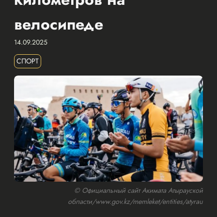
велосипеде
14.09.2025
СПОРТ
© Официальный сайт Акимата Атырауской
области/www.gov.kz/memleket/entities/atyrau