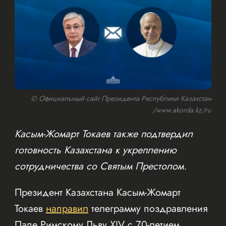
© Официальный сайт Президента Республики Казахстан
/www.akorda.kz/ru
Касым-Жомарт Токаев также подтвердил
готовность Казахстана к укреплению
сотрудничества со Святым Престолом.
Президент Казахстана Касым-Жомарт
Токаев
направил
телеграмму поздравления
Папе Римскому Льву XIV с 70-летием.