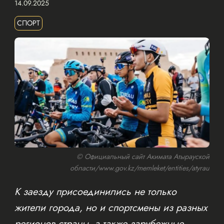
14.09.2025
СПОРТ
© Официальный сайт Акимата Атырауской
области/www.gov.kz/memleket/entities/atyrau
К заезду присоединились не только
жители города, но и спортсмены из разных
регионов страны, а также зарубежные