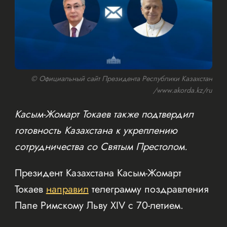
© Официальный сайт Президента Республики Казахстан
/www.akorda.kz/ru
Касым-Жомарт Токаев также подтвердил
готовность Казахстана к укреплению
сотрудничества со Святым Престолом.
Президент Казахстана Касым-Жомарт
Токаев
направил
телеграмму поздравления
Папе Римскому Льву XIV с 70-летием.