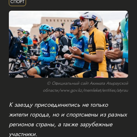
СПОРТ
© Официальный сайт Акимата Атырауской
области/www.gov.kz/memleket/entities/atyrau
К заезду присоединились не только
жители города, но и спортсмены из разных
регионов страны, а также зарубежные
участники.