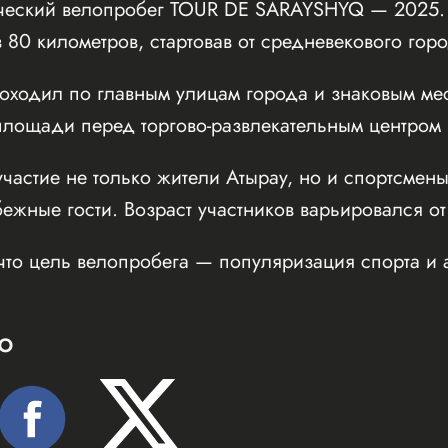
ческий велопробег TOUR DE SARAYSHYQ — 2025. 
 80 километров, стартовав от средневекового го
оходил по главным улицам города и знаковым мес
ощади перед торгово-развлекательным центром Inf
частие не только жители Атырау, но и спортсмены
бежные гости. Возраст участников варьировался от
что цель велопробега — популяризация спорта и 
Ю