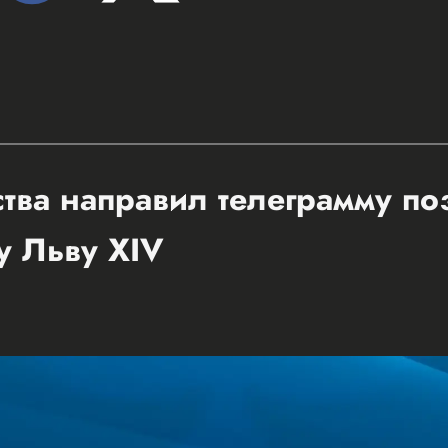
ства направил телеграмму п
у Льву XIV