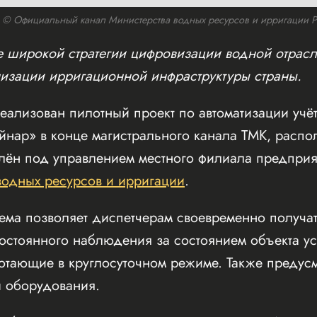
© Официальный канал Министерства водных ресурсов и ирригации РК /
е широкой стратегии цифровизации водной отрасл
зации ирригационной инфраструктуры страны.
ализован пилотный проект по автоматизации учёт
айнар» в конце магистрального канала ТМК, расп
лён под управлением местного филиала предприя
водных ресурсов и ирригации
.
тема позволяет диспетчерам своевременно получа
остоянного наблюдения за состоянием объекта у
ботающие в круглосуточном режиме. Также преду
 оборудования.