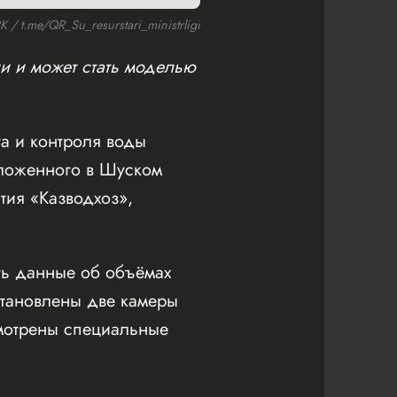
 t.me/QR_Su_resurstari_ministrligi
и и может стать моделью
а и контроля воды
оложенного в Шуском
тия «Казводхоз»,
ть данные об объёмах
становлены две камеры
смотрены специальные