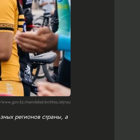
ww.gov.kz/memleket/entities/atyrau
зных регионов страны, а