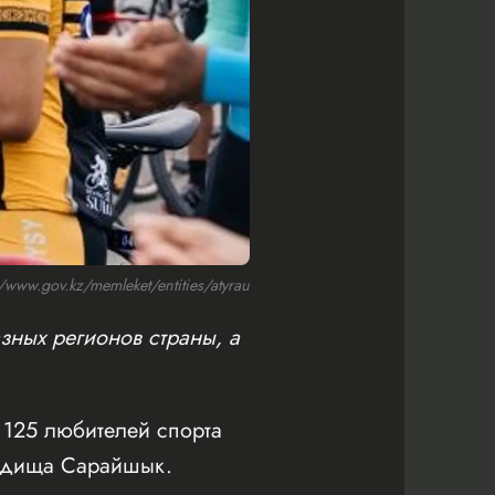
ww.gov.kz/memleket/entities/atyrau
зных регионов страны, а
125 любителей спорта
родища Сарайшык.