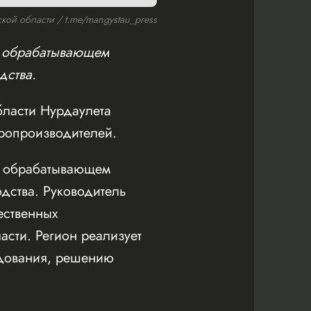
ой области / t.me/mangystau_press
в обрабатывающем
дства.
бласти Нурдаулета
аропроизводителей.
 в обрабатывающем
дства. Руководитель
ественных
сти. Регион реализует
удования, решению