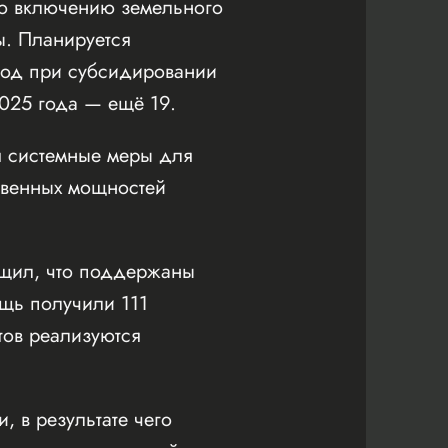
по включению земельного
ы. Планируется
год при субсидировании
2025 года — ещё 19.
я системные меры для
твенных мощностей
бщил, что поддержаны
ощь получили 111
тов реализуются
 в результате чего