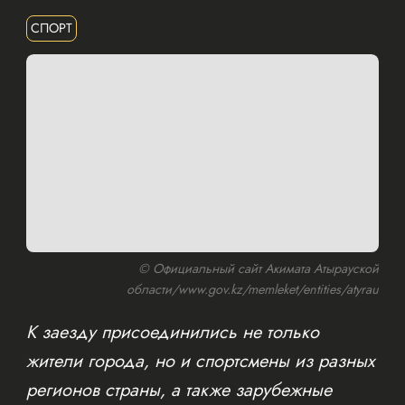
СПОРТ
© Официальный сайт Акимата Атырауской
области/www.gov.kz/memleket/entities/atyrau
К заезду присоединились не только
жители города, но и спортсмены из разных
регионов страны, а также зарубежные