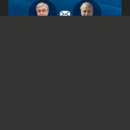
© Официальный сайт Президента Республики Казахстан
/www.akorda.kz/ru
Касым-Жомарт Токаев также подтвердил
готовность Казахстана к укреплению
сотрудничества со Святым Престолом.
Президент Казахстана Касым-Жомарт
Токаев
направил
телеграмму поздравления
Папе Римскому Льву XIV с 70-летием.