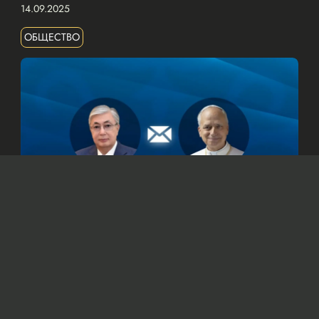
14.09.2025
ОБЩЕСТВО
© Официальный сайт Президента Республики Казахстан
/www.akorda.kz/ru
Касым-Жомарт Токаев также подтвердил
готовность Казахстана к укреплению