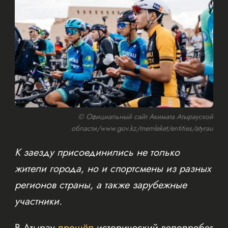
© Официальный сайт Акимата Атырауской
области/www.gov.kz/memleket/entities/atyrau
К заезду присоединились не только
жители города, но и спортсмены из разных
регионов страны, а также зарубежные
участники.
В Атырау
прошёл
исторический велопробег