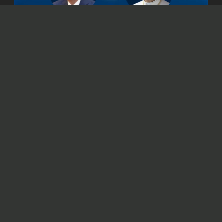
© Официальный сайт Президента Республики Казахстан
/www.akorda.kz/ru
Касым-Жомарт Токаев также подтвердил
готовность Казахстана к укреплению
сотрудничества со Святым Престолом.
Президент Казахстана Касым-Жомарт
Токаев
направил
телеграмму поздравления
Папе Римскому Льву XIV с 70-летием.
В послании глава государства отметил, что
труд Папы способствует сближению