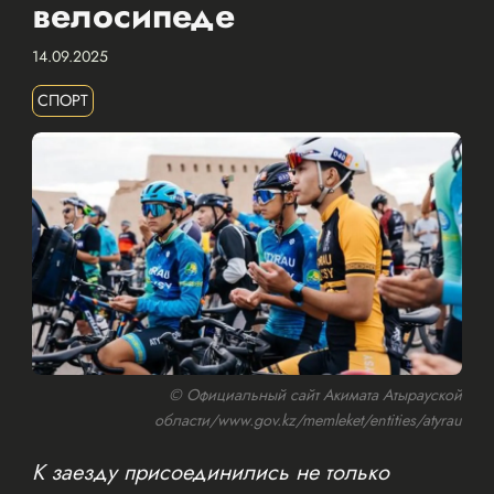
велосипеде
14.09.2025
СПОРТ
© Официальный сайт Акимата Атырауской
области/www.gov.kz/memleket/entities/atyrau
К заезду присоединились не только