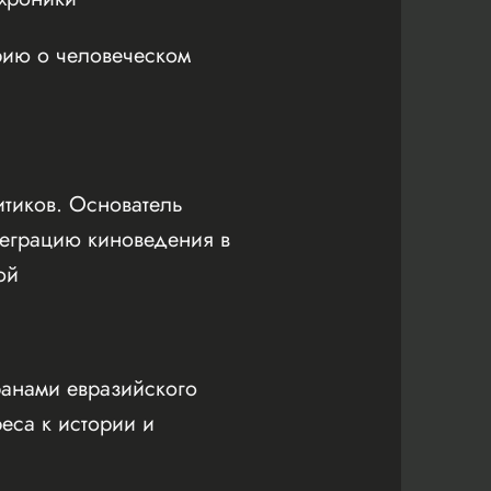
рию о человеческом
тиков. Основатель
нтеграцию киноведения в
ой
ранами евразийского
еса к истории и