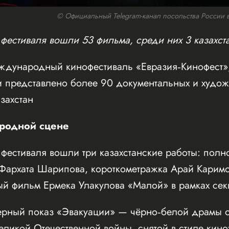
© Официальный Telegram-канал посольства России в К
фестиваля вошли 53 фильма, среди них 3 казахст
Международный кинофестиваль «Евразия‑Кинофест»
и представлено более 90 документальных и худож
захстан
родной сцене
фестиваля вошли три казахстанские работы: пол
Фархата Шарипова, короткометражка Арай Кари
ый фильм Ермека Улакулова «Малой» в рамках сек
ерный показ «Эвакуации» — чёрно‑белой драмы о
еликой Отечественной войны, снятой в стиле кин