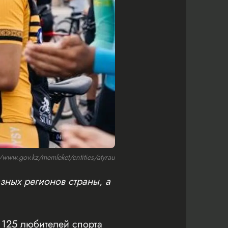
ww.gov.kz/memleket/entities/atyrau
зных регионов страны, а
125 любителей спорта