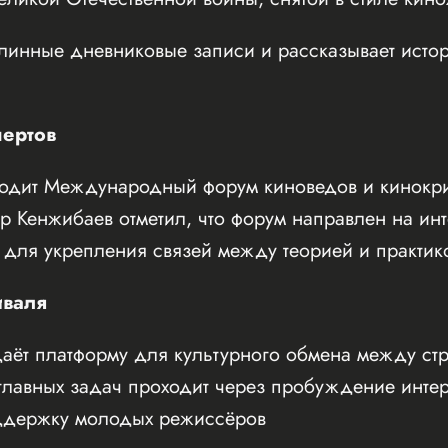
линные дневниковые записи и рассказывает исто
пертов
ходит Международный форум киноведов и кинокри
уар Кенжибаев отметил, что форум направлен на и
 для укрепления связей между теорией и практик
иваля
аёт платформу для культурного обмена между ст
главных задач проходит через пробуждение интер
ддержку молодых режиссёров