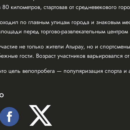
 80 километров, стартовав от средневекового го
оходил по главным улицам города и знаковым мес
ощади перед торгово-развлекательным центром Inf
частие не только жители Атырау, но и спортсмены
бежные гости. Возраст участников варьировался от
что цель велопробега — популяризация спорта и 
Ю