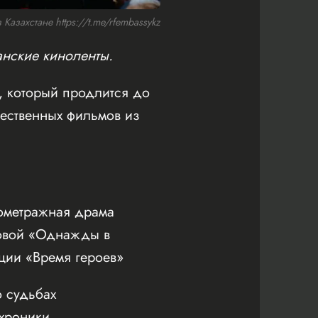
азахстане https://t.me/rfembassykz
анские киноленты.
, который продлится до
ественных фильмов из
нометражная драма
мовой «Однажды в
ции «Время героев»
 судьбах
охроники