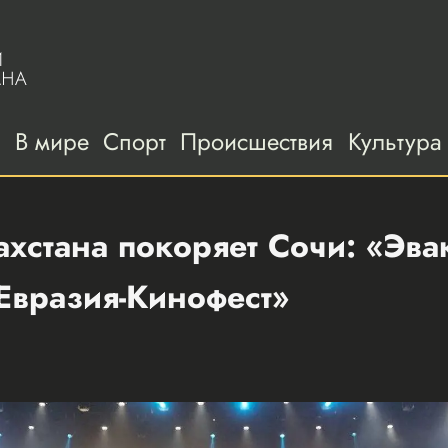
а
В мире
Спорт
Происшествия
Культура
хстана покоряет Сочи: «Эва
Евразия-Кинофест»