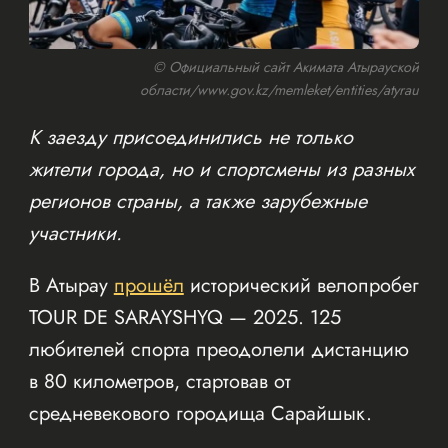
© Официальный сайт Акимата Атырауской
области/www.gov.kz/memleket/entities/atyrau
К заезду присоединились не только
жители города, но и спортсмены из разных
регионов страны, а также зарубежные
участники.
В Атырау
прошёл
исторический велопробег
TOUR DE SARAYSHYQ — 2025. 125
любителей спорта преодолели дистанцию
в 80 километров, стартовав от
средневекового городища Сарайшык.