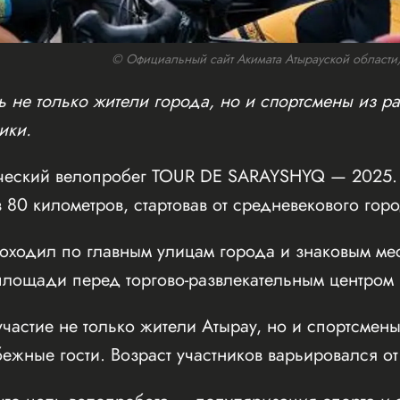
© Официальный сайт Акимата Атырауской области/w
 не только жители города, но и спортсмены из ра
ики.
ческий велопробег TOUR DE SARAYSHYQ — 2025. 
 80 километров, стартовав от средневекового го
оходил по главным улицам города и знаковым мес
ощади перед торгово-развлекательным центром Inf
частие не только жители Атырау, но и спортсмены
бежные гости. Возраст участников варьировался от