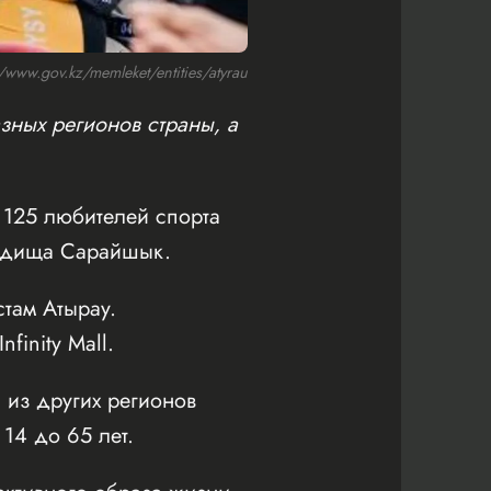
ww.gov.kz/memleket/entities/atyrau
зных регионов страны, а
125 любителей спорта
родища Сарайшык.
там Атырау.
inity Mall.
 из других регионов
 14 до 65 лет.