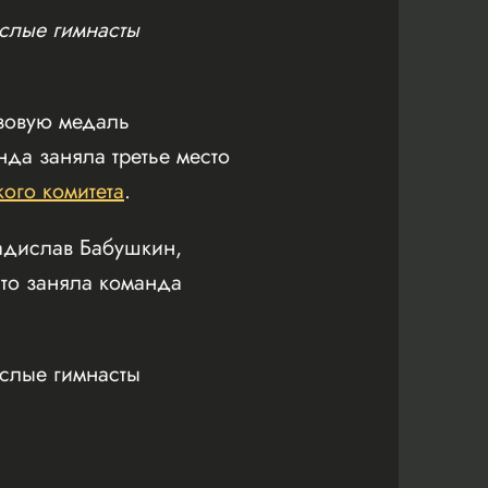
слые гимнасты
нзовую медаль
да заняла третье место
ого комитета
.
ладислав Бабушкин,
то заняла команда
слые гимнасты