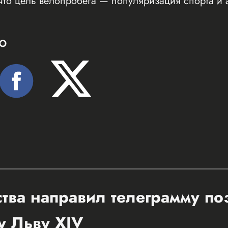
что цель велопробега — популяризация спорта и 
Ю
ства направил телеграмму п
у Льву XIV