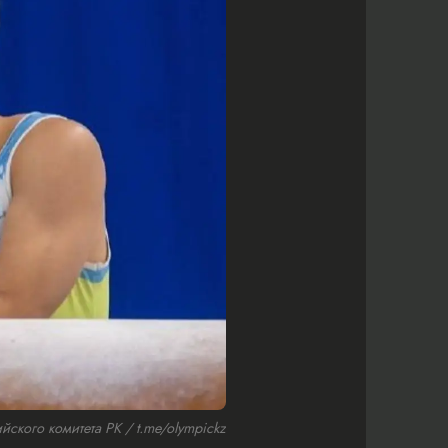
кого комитета РК / t.me/olympickz