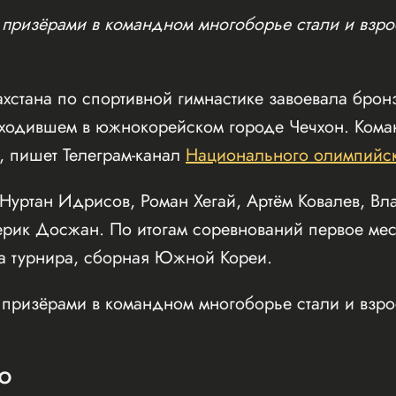
призёрами в командном многоборье стали и взро
хстана по спортивной гимнастике завоевала бро
оходившем в южнокорейском городе Чечхон. Коман
, пишет Телеграм-канал
Национального олимпийск
Нуртан Идрисов, Роман Хегай, Артём Ковалев, В
рик Досжан. По итогам соревнований первое мес
ва турнира, сборная Южной Кореи.
призёрами в командном многоборье стали и взро
Ю