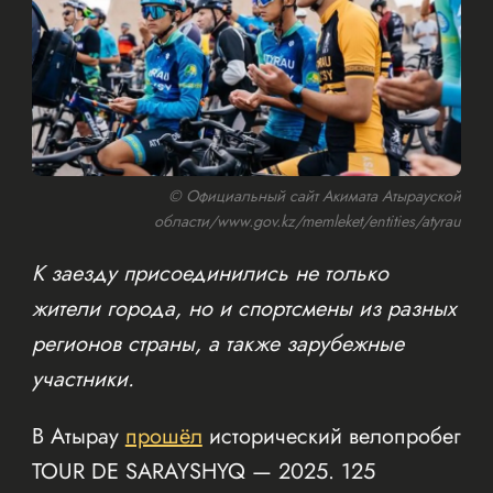
© Официальный сайт Акимата Атырауской
области/www.gov.kz/memleket/entities/atyrau
К заезду присоединились не только
жители города, но и спортсмены из разных
регионов страны, а также зарубежные
участники.
В Атырау
прошёл
исторический велопробег
TOUR DE SARAYSHYQ — 2025. 125