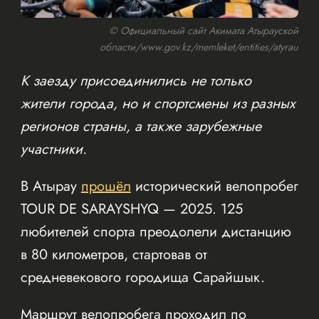
© Официальный сайт Акимата Атырауской
области/www.gov.kz/memleket/entities/atyrau
К заезду присоединились не только
жители города, но и спортсмены из разных
регионов страны, а также зарубежные
участники.
В Атырау
прошёл
исторический велопробег
TOUR DE SARAYSHYQ — 2025. 125
любителей спорта преодолели дистанцию
в 80 километров, стартовав от
средневекового городища Сарайшык.
Маршрут велопробега проходил по