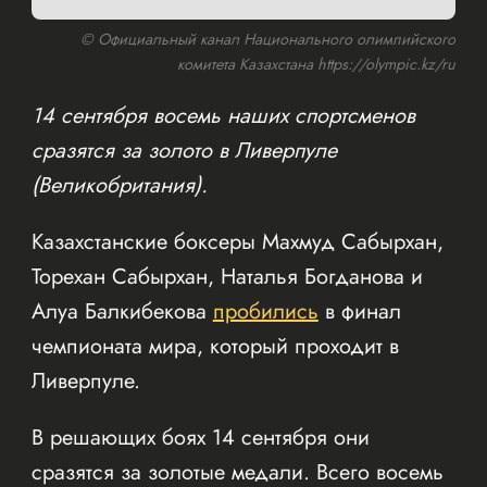
© Официальный канал Национального олимпийского
комитета Казахстана https://olympic.kz/ru
14 сентября восемь наших спортсменов
сразятся за золото в Ливерпуле
(Великобритания).
Казахстанские боксеры Махмуд Сабырхан,
Торехан Сабырхан, Наталья Богданова и
Алуа Балкибекова
пробились
в финал
чемпионата мира, который проходит в
Ливерпуле.
В решающих боях 14 сентября они
сразятся за золотые медали. Всего восемь