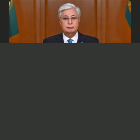
© Официальный сайт Президента Республики Казахстан
/www.akorda.kz/ru
Глава государства в своем поздравлении
отметил, что для казахстанского народа
семья – это сакральное понятие.
Президент Касым-Жомарт Токаев
обратился