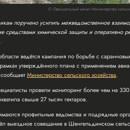
© Официальный канал Министерства сельског
икам поручено усилить межведомственное взаимо
е средствами химической защиты и оперативно ре
.
области ведётся кампания по борьбе с саранчовы
 рамках утверждённого плана с применением ави
, сообщает
Министерство сельского хозяйства
.
циалисты провели мониторинг более чем на 330 т
хватила свыше 27 тысяч гектаров.
имаются профильные ведомства и подрядные орга
вёл выездное совещание в Шенгельдинском сельск