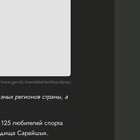
ww.gov.kz/memleket/entities/atyrau
зных регионов страны, а
125 любителей спорта
родища Сарайшык.