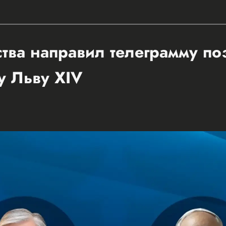
ства направил телеграмму п
у Льву XIV