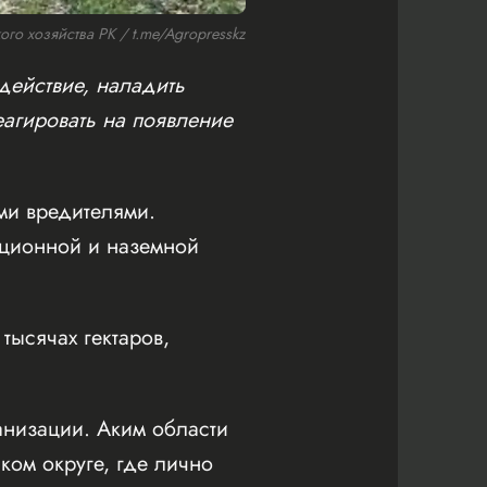
о хозяйства РК / t.me/Agropresskz
действие, наладить
агировать на появление
ми вредителями.
ационной и наземной
ысячах гектаров,
низации. Аким области
ом округе, где лично