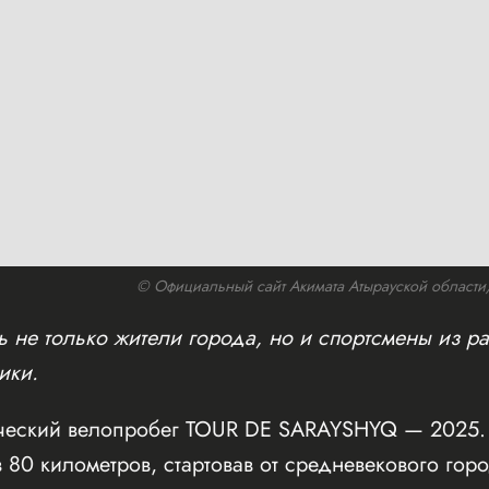
© Официальный сайт Акимата Атырауской области/w
 не только жители города, но и спортсмены из ра
ики.
ческий велопробег TOUR DE SARAYSHYQ — 2025. 
 80 километров, стартовав от средневекового го