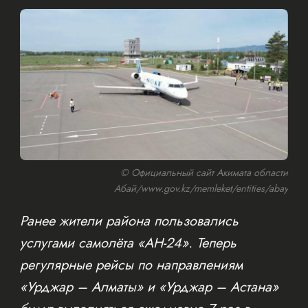
© Официальный сайт Акимата области
Абай/www.gov.kz/memleket/entities/abay
Ранее жители района пользовались
услугами самолёта «АН-24». Теперь
регулярные рейсы по направлениям
«Урджар – Алматы» и «Урджар – Астана»