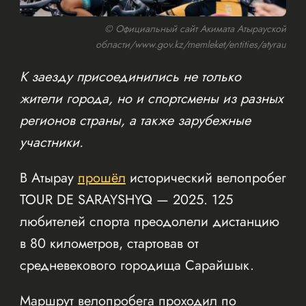
© Официальный сайт Акимата Атырауской
области/www.gov.kz/memleket/entities/atyrau
К заезду присоединились не только
жители города, но и спортсмены из разных
регионов страны, а также зарубежные
участники.
В Атырау
прошёл
исторический велопробег
TOUR DE SARAYSHYQ — 2025. 125
любителей спорта преодолели дистанцию
в 80 километров, стартовав от
средневекового городища Сарайшык.
Маршрут велопробега проходил по