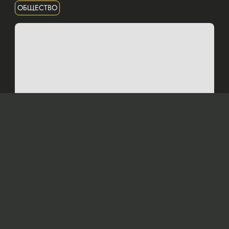
ОБЩЕСТВО
Изображение сгенерировано нейросетью Dall-e
Решено пресечь деятельность объектов,
систематически нарушающих
законодательство и представляющих угрозу
жизни и здоровью граждан.