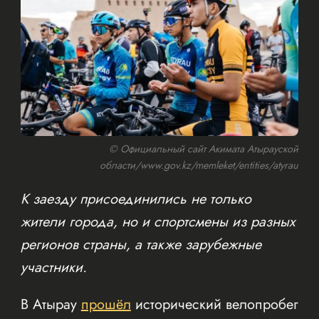
© Официальный сайт Акимата Атырауской
области/www.gov.kz/memleket/entities/atyrau
К заезду присоединились не только
жители города, но и спортсмены из разных
регионов страны, а также зарубежные
участники.
В Атырау
прошёл
исторический велопробег