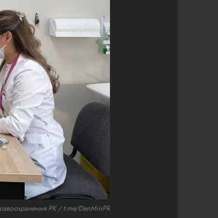
равоохранения РК / t.me/DenMinPR