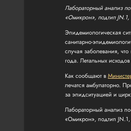
Лабораторный анализ пок
«Омикрон», подтип JN.1, в
Эпидемиологическая ситу
санитарно-эпидемиологич
случая заболевания, чт
года. Летальных исходов
Как сообщают в
Министе
лечатся амбулаторно. П
за эпидситуацией и цирк
Лабораторный анализ пок
«Омикрон», подтип JN.1, в