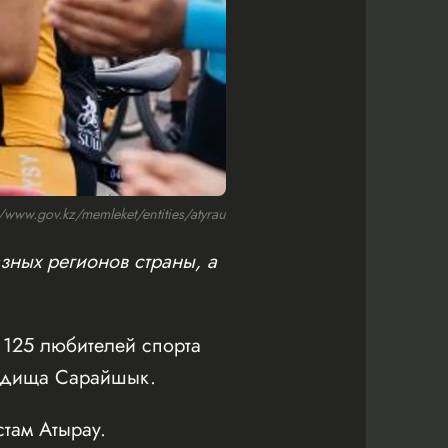
ww.gov.kz/memleket/entities/atyrau
зных регионов страны, а
125 любителей спорта
родища Сарайшык.
там Атырау.