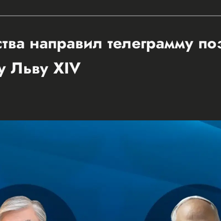
ства направил телеграмму п
у Льву XIV