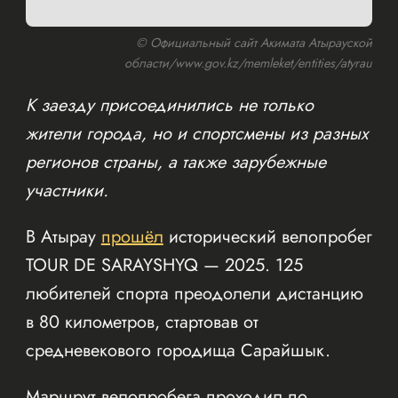
© Официальный сайт Акимата Атырауской
области/www.gov.kz/memleket/entities/atyrau
К заезду присоединились не только
жители города, но и спортсмены из разных
регионов страны, а также зарубежные
участники.
В Атырау
прошёл
исторический велопробег
TOUR DE SARAYSHYQ — 2025. 125
любителей спорта преодолели дистанцию
в 80 километров, стартовав от
средневекового городища Сарайшык.
Маршрут велопробега проходил по