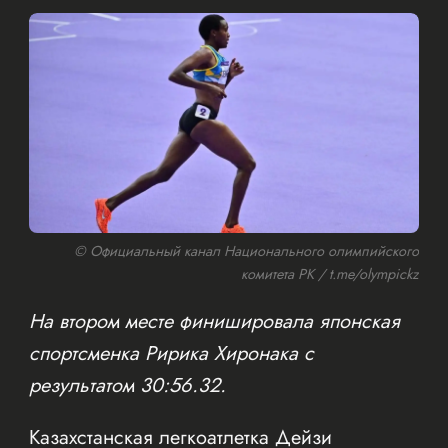
© Официальный канал Национального олимпийского
комитета РК / t.me/olympickz
На втором месте финишировала японская
спортсменка Ририка Хиронака с
результатом 30:56.32.
Казахстанская легкоатлетка Дейзи