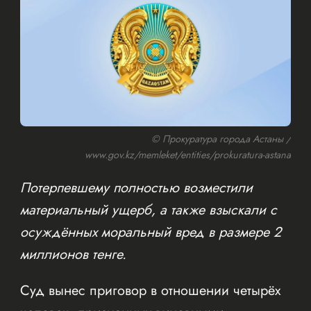
© Прокуратура города Астаны /
www.gov.kz/memleket/entities/prokuratura-astana
Потерпевшему полностью возместили
материальный ущерб, а также взыскали с
осуждённых моральный вред в размере 2
миллионов тенге.
Суд вынес приговор в отношении четырёх