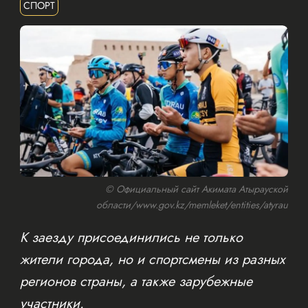
СПОРТ
© Официальный сайт Акимата Атырауской
области/www.gov.kz/memleket/entities/atyrau
К заезду присоединились не только
жители города, но и спортсмены из разных
регионов страны, а также зарубежные
участники.