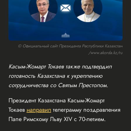
© Официальный сайт Президента Республики Казахстан
/www.akorda.kz/ru
Касым-Жомарт Токаев также подтвердил
готовность Казахстана к укреплению
сотрудничества со Святым Престолом.
Президент Казахстана Касым-Жомарт
Токаев
направил
телеграмму поздравления
Папе Римскому Льву XIV с 70-летием.