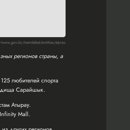
ww.gov.kz/memleket/entities/atyrau
зных регионов страны, а
125 любителей спорта
родища Сарайшык.
там Атырау.
inity Mall.
 из других регионов