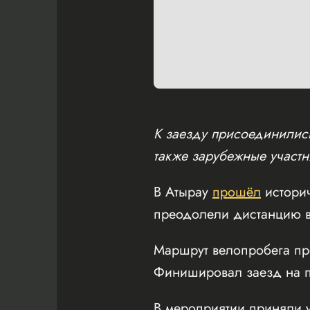
К заезду присоединились
также зарубежные участн
В Атырау
прошёл
истори
преодолели дистанцию в
Маршрут велопробега пр
Финишировал заезд на пл
В мероприятии приняли у