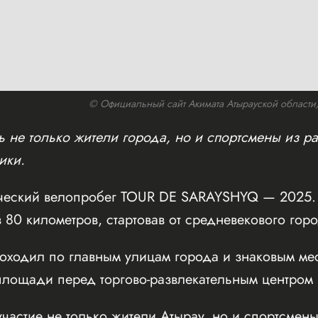
© Официальный сайт Акимата Атырауской области/w
 не только жители города, но и спортсмены из ра
ики.
ческий велопробег TOUR DE SARAYSHYQ — 2025. 
 80 километров, стартовав от средневекового го
оходил по главным улицам города и знаковым мес
ощади перед торгово-развлекательным центром Inf
частие не только жители Атырау, но и спортсмены