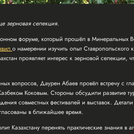
ще зерновая селекция.
ионном форуме, который прошёл в Минеральных Во
явил
о намерении изучить опыт Ставропольского
захстан проявляет интерес к зерновой селекции, 
ных вопросов, Даурен Абаев провёл встречу с гл
азбеком Коковым. Стороны обсудили развитие ту
дения совместных фестивалей и выставок. Детали
огласованы в ближайшее время.
олит Казахстану перенять практические знания в а