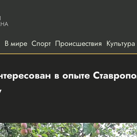
а
В мире
Спорт
Происшествия
Культура
нтересован в опыте Ставропо
у