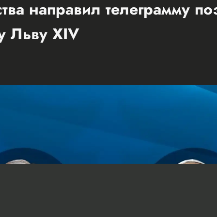
ства направил телеграмму п
у Льву XIV