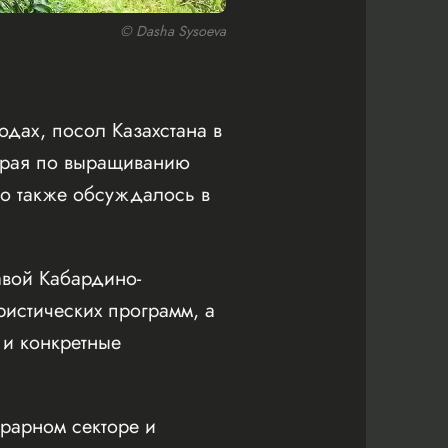
© Dasha Sysoeva
дах, посол Казахстана в
 края по выращиванию
что также обсуждалось в
авой Кабардино-
ристических программ, а
 и конкретные
грарном секторе и