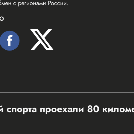
бмен с регионами России.
Ю
а
 спорта проехали 80 килом