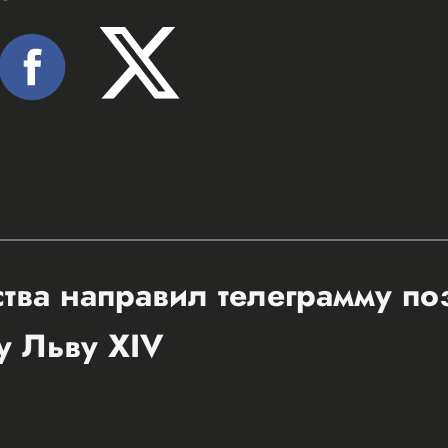
ства направил телеграмму п
у Льву XIV