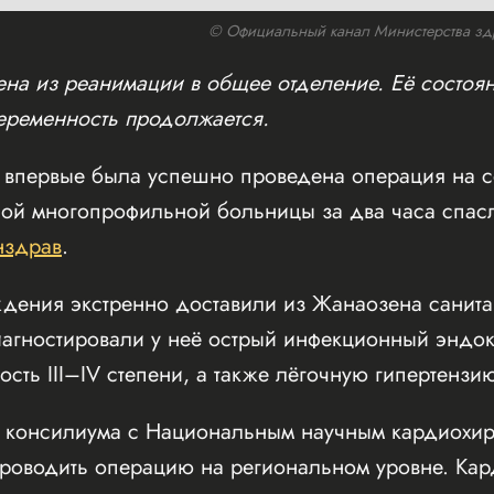
© Официальный канал Министерства зд
на из реанимации в общее отделение. Её состоян
беременность продолжается.
и впервые была успешно проведена операция на 
ой многопрофильной больницы за два часа спас
здрав
.
ждения экстренно доставили из Жанаозена санит
агностировали у неё острый инфекционный эндок
ость III–IV степени, а также лёгочную гипертензию
 консилиума с Национальным научным кардиохир
роводить операцию на региональном уровне. Кар