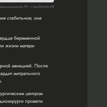
равоохранения РК / t.me/DenMinPR
ие стабильное, она
сердце беременной
ли жизни матери
арной авиацией. После
ардит митрального
.
ургическим центром
диохирурги провели