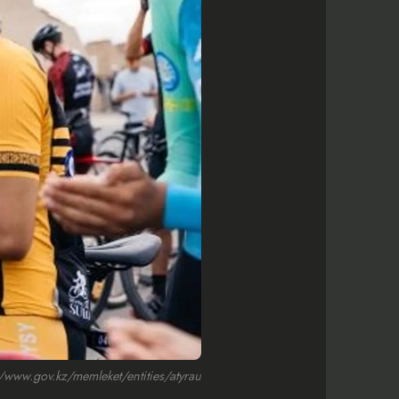
ww.gov.kz/memleket/entities/atyrau