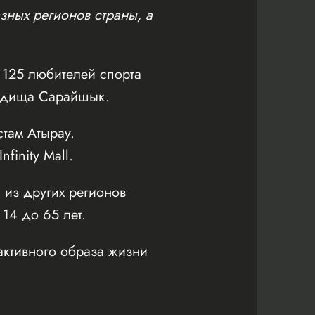
зных регионов страны, а
125 любителей спорта
родища Сарайшык.
там Атырау.
inity Mall.
 из других регионов
 14 до 65 лет.
активного образа жизни