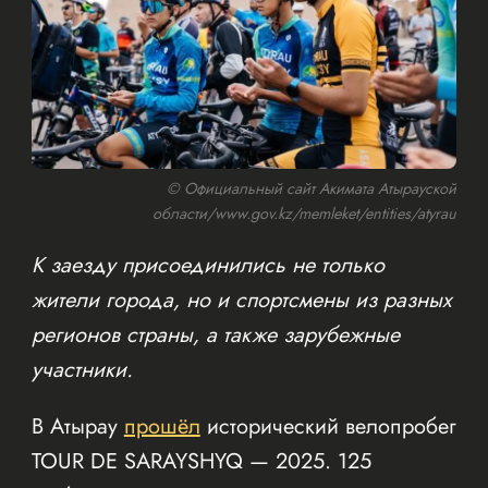
© Официальный сайт Акимата Атырауской
области/www.gov.kz/memleket/entities/atyrau
К заезду присоединились не только
жители города, но и спортсмены из разных
регионов страны, а также зарубежные
участники.
В Атырау
прошёл
исторический велопробег
TOUR DE SARAYSHYQ — 2025. 125