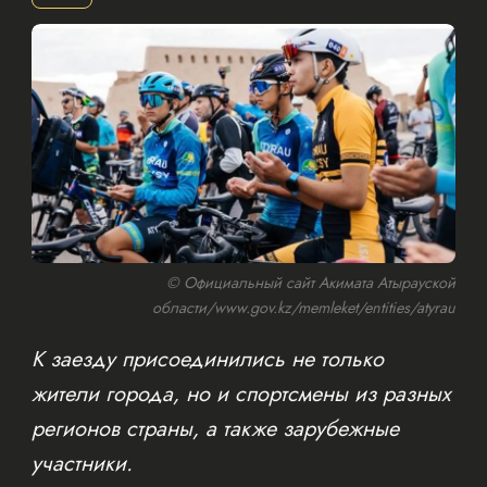
© Официальный сайт Акимата Атырауской
области/www.gov.kz/memleket/entities/atyrau
К заезду присоединились не только
жители города, но и спортсмены из разных
регионов страны, а также зарубежные
участники.