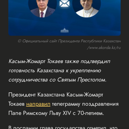
© Официальный сайт Президента Республики Казахстан
/www.akorda.kz/ru
Касым-Жомарт Токаев также подтвердил
готовность Казахстана к укреплению
сотрудничества со Святым Престолом.
Президент Казахстана Касым-Жомарт
Токаев
направил
телеграмму поздравления
Папе Римскому Льву XIV с 70-летием.
В послании глава государства отметил, что