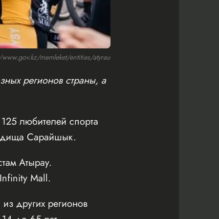
ww.gov.kz/memleket/entities/atyrau
зных регионов страны, а
125 любителей спорта
родища Сарайшык.
там Атырау.
inity Mall.
 из других регионов