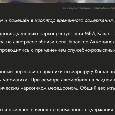
© Ведомственный сайт Министерс
 и помещён в изолятор временного содержания.
 противодействию наркопреступности МВД Казахс
а на автотрассе вблизи села Талапкер Акмолинск
проводились с применением служебно-розыскных
жанный перевозил наркотики по маршруту Костана
 математики. При осмотре автомобиля на заднем 
тическим наркотиком мефедроном. Общий вес изъ
 и помещён в изолятор временного содержания.