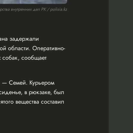
тва внутренних дел РК / polisia.kz
тана задержали
ой области. Оперативно-
 собак, сообщает
й — Семей. Курьером
сиденье, в рюкзаке, был
ятого вещества составил