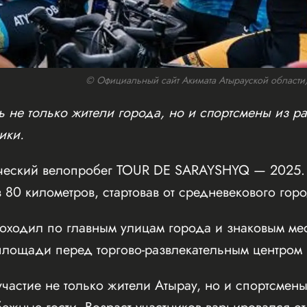
© Официальный сайт Акимата Атырауской области/w
 не только жители города, но и спортсмены из ра
ики.
ческий велопробег TOUR DE SARAYSHYQ — 2025. 
 80 километров, стартовав от средневекового го
оходил по главным улицам города и знаковым мес
ощади перед торгово-развлекательным центром Inf
частие не только жители Атырау, но и спортсмены