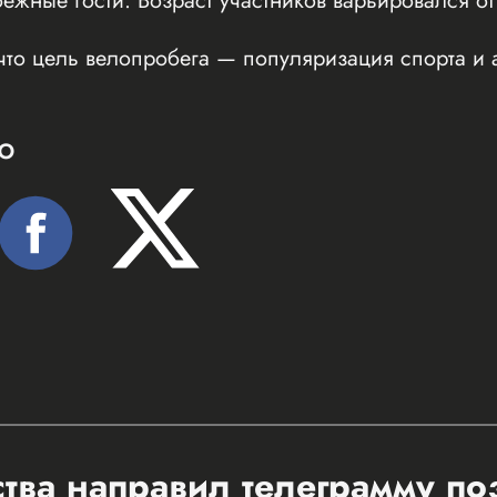
бежные гости. Возраст участников варьировался от
что цель велопробега — популяризация спорта и 
Ю
ства направил телеграмму п