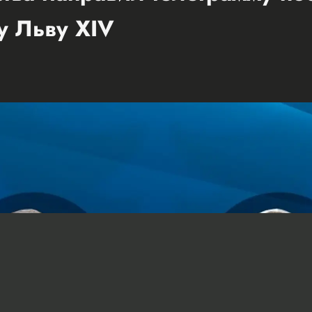
у Льву XIV