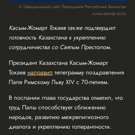
© Официальный сайт Президента Республики Казахстан
/www.akorda.kz/ru
Касым-Жомарт Токаев также подтвердил
готовность Казахстана к укреплению
сотрудничества со Святым Престолом.
Президент Казахстана Касым-Жомарт
Токаев
направил
телеграмму поздравления
Папе Римскому Льву XIV с 70-летием.
В послании глава государства отметил, что
труд Папы способствует сближению
народов, развитию межрелигиозного
диалога и укреплению толерантности.