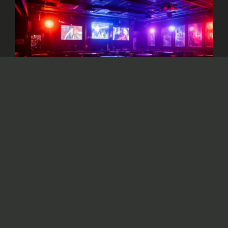
Изображение сгенерировано нейросетью Dall-e
Решено пресечь деятельность объектов,
систематически нарушающих
законодательство и представляющих угрозу
жизни и здоровью граждан.
В столице
приостановили
работу ряда
ночных заведений. Решение связано с