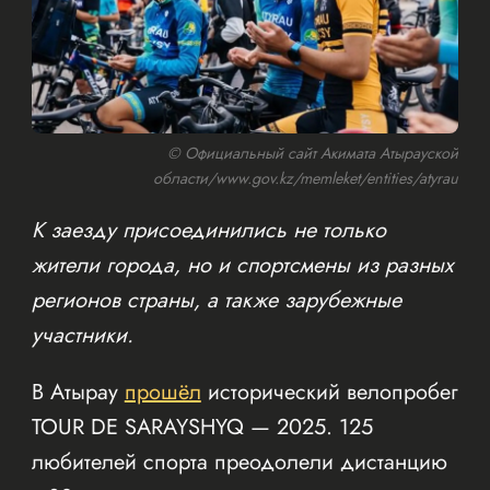
© Официальный сайт Акимата Атырауской
области/www.gov.kz/memleket/entities/atyrau
К заезду присоединились не только
жители города, но и спортсмены из разных
регионов страны, а также зарубежные
участники.
В Атырау
прошёл
исторический велопробег
TOUR DE SARAYSHYQ — 2025. 125
любителей спорта преодолели дистанцию